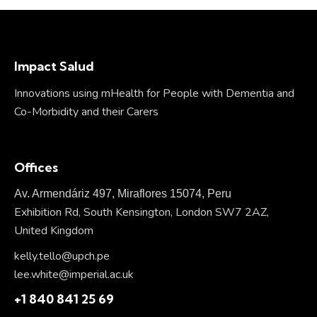
Impact Salud
Innovations using mHealth for People with Dementia and
Co-Morbidity and their Carers
Offices
Av. Armendáriz 497, Miraflores 15074, Peru
Exhibition Rd, South Kensington, London SW7 2AZ,
United Kingdom
kelly.tello@upch.pe
lee.white@imperial.ac.uk
+1 840 841 25 69