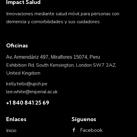
Impact Salud
Innovaciones mediante salud móvil para personas con
demencia y comorbilidades y sus cuidadores
Oficinas
Av. Armendáriz 497, Miraflores 15074, Peru
Exhibition Rd, South Kensington, London SW7 2AZ,
United Kingdom
kelly.tello@upch.pe
lee.white@imperial.ac.uk
+1 840 841 25 69
Enlaces
Síguenos
Facebook
Inicio